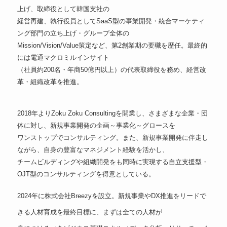
上げ、取締役として韓国支社の
経営再建、執行役員としてSaaS型の事業開発・統合マーケティ
ング部門の立ち上げ・グループ全体の
Mission/Vision/Value策定など、第2創業期の要職を歴任。最終的
には電通マクロミルインサイト
（社員約200名・年商50億円以上）の代表取締役を務め、経営改
革・組織改革を推進。
2018年よりZoku Zoku Consultingを開業し、さまざまな企業・団
体に対し、新規事業開発の企画～事業化～グロースを
ワンストップでコンサルティング。また、新規事業開発に伴走し
ながら、自身の豊富なマネジメント経験を活かし、
チームビルディングや組織開発をも同時に実現する自立支援型・
OJT型のコンサルティングを得意としている。
2024年に株式会社Breezyを設立。新規事業やDX推進をリードで
きる人材育成を最終目標に、まずは全ての人材が